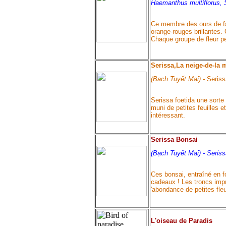
Haemanthus multiflorus, 
Ce membre des ours de fami
orange-rouges brillantes. G
Chaque groupe de fleur peu
Serissa,La neige-de-la
(Bạch Tuyết Mai) -
Seriss
Serissa foetida une sorte
muni de petites feuilles 
intéressant.
Serissa Bonsai
(Bạch Tuyết Mai) -
Seriss
Ces bonsai, entraîné en 
cadeaux ! Les troncs impr
'abondance de petites fle
L'oiseau de Paradis