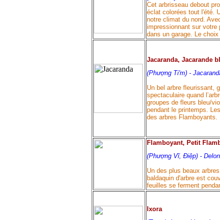
Cet arbrisseau debout pro
éclat colorées tout l'été. 
notre climat du nord. Avec 
impressionnant sur votre p
dans un garage. Le choix 
Jacaranda, Jacarande b
(Phượng Ti'm) -
Jacarand
Un bel arbre fleurissant,
spectaculaire quand l’arbr
groupes de fleurs bleu/vio
pendant le printemps. Le
des arbres Flamboyants.
Flamboyant, Petit Flam
(Phượng Vĩ, Điệp) -
Delon
Un des plus beaux arbres 
baldaquin d'arbre est couv
feuilles se ferment pendant
Ixora