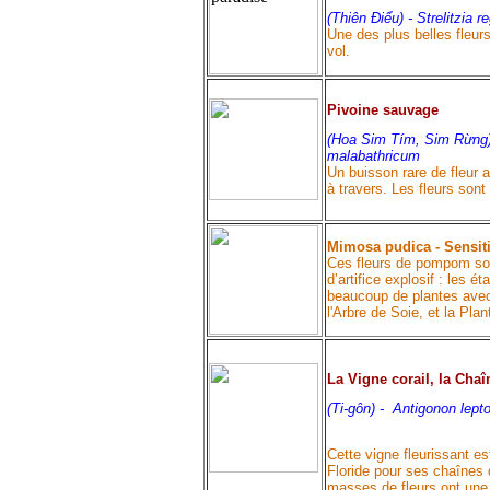
(Thiên Điểu) -
Strelitzia r
Une des plus belles fleur
vol.
Pivoine sauvage
(Hoa Sim Tím, Sim Rừng)
malabathricum
Un buisson rare de fleur a
à travers. Les fleurs sont
Mimosa pudica - Sensit
Ces fleurs de pompom son
d’artifice explosif : les
beaucoup de plantes avec 
l'Arbre de Soie, et la Pla
La Vigne corail, la Cha
(Ti-gôn) -
Antigonon lept
Cette vigne fleurissant es
Floride pour ses chaînes d
masses de fleurs ont une 