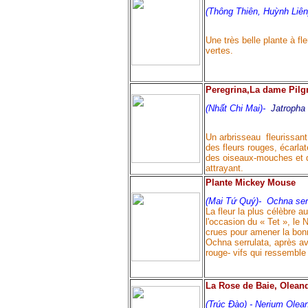
(Thông Thiên, Huỳnh Liên
Une très belle plante à f
vertes.
Peregrina,La dame Pilg
(Nhất Chi Mai)-
Jatropha 
Un arbrisseau fleurissant
des fleurs rouges, écarlat
des oiseaux-mouches et de
attrayant.
Plante
Mickey Mouse
(Mai Tứ Quý)-
Ochna serr
La fleur la plus célèbre 
l'occasion du « Tet », le 
crues pour amener la bonn
Ochna serrulata, après avo
rouge- vifs qui ressembl
La Rose de Baie, Olean
(Trúc Đào) -
Nerium Olea