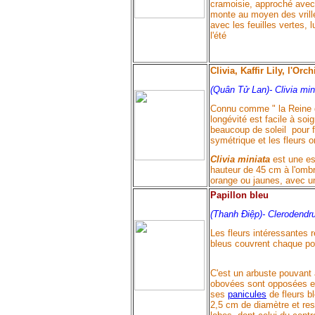
cramoisie, approché avec l
monte au moyen des vrille
avec les feuilles vertes, 
l'été
Clivia, Kaffir Lily, l'Or
(Quân Tử Lan)-
Clivia min
Connu comme " la Reine de
longévité est facile à soi
beaucoup de soleil pour fl
symétrique et les fleurs o
Clivia miniata
est une e
hauteur de 45 cm à l'omb
orange ou jaunes, avec un
Papillon bleu
(Thanh Điệp)-
Clerodendr
Les fleurs intéressantes 
bleus couvrent chaque po
C'est un arbuste pouvant 
obovées sont opposées et
ses
panicules
de fleurs b
2,5 cm de diamètre et re