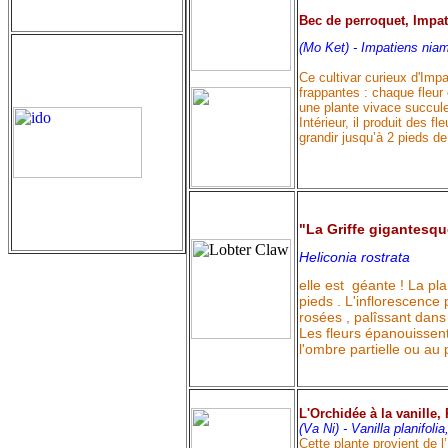
Bec de perroquet, Impat
(Mo Ket) -
Impatiens niam
Ce cultivar curieux d'Imp
frappantes : chaque fleur 
une plante vivace succulent
Intérieur, il produit des f
grandir jusqu’à 2 pieds de
"La Griffe gigantesq
Heliconia rostrata
elle est géante ! La pla
pieds . L'inflorescence
rosées , palîssant dans
Les fleurs épanouissen
l'ombre partielle ou au p
L'Orchidée à la vanille, 
(Va Ni) -
Vanilla planifolia
Cette plante provient de l