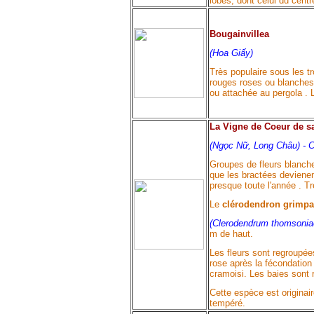
lobes, dont celui du centr
Bougainvillea
(Hoa Giấy)
Très populaire sous les t
rouges roses ou blanches
ou attachée au pergola . 
La Vigne de Coeur de sa
(Ngọc Nữ, Long Châu) -
C
Groupes de fleurs blanch
que les bractées devienen
presque toute l'année . Trè
Le
clérodendron grimpa
(
Clerodendrum thomsonia
m de haut.
Les fleurs sont regroupée
rose après la fécondation
cramoisi. Les baies sont 
Cette espèce est originair
tempéré.