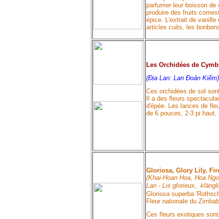
parfumer leur boisson de c
produire des fruits comest
épice. L'extrait de vanille
articles cuits, les bonbon
Les Orchidées de Cymbi
(Địa Lan: Lan Đoản Kiếm)
Ces orchidées de sol sont
Il a des fleurs spectacula
d'épée. Les lances de fle
de 6 pouces, 2-3 pi haut, 
Gloriosa, Glory Lily, Fir
(Khai-Hoan Hoa, Hoa Ngo
Lan - Lis glorieux, klängli
Gloriosa superba 'Rothschi
Fleur nationale du Zimba
Ces fleurs exotiques son