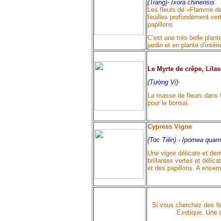
(Trang)-
Ixora chinensis
Les fleurs de «Flamme de 
feuilles profondément ver
papillons
C’est une très belle plan
jardin et en plante d’intér
Le Myrte de crêpe, Lila
(Tường Vi)
-
La masse de fleurs dans le
pour le bonsai.
Cypress Vigne
(Toc Tiên) -
Ipomea quamo
Une vigne délicate et dent
brillantes vertes et déli
et des papillons. A ense
Si vous cherchez des fl
Exotique. Une c