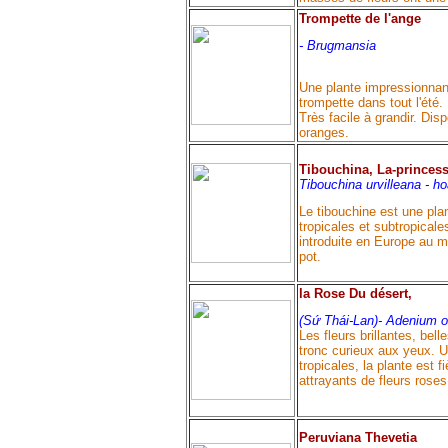
Trompette de l'ange
-
Brugmansia
Une plante impressionnant
trompette dans tout l'été.
Très facile à grandir. Dis
oranges.
Tibouchina,
La-princess
Tibouchina urvilleana
- h
Le tibouchine est une pla
tropicales et subtropicale
introduite en Europe au m
pot.
la Rose Du désert,
(Sứ Thái-Lan)
-
Adenium 
Les fleurs brillantes, be
tronc curieux aux yeux. Un
tropicales, la plante est 
attrayants de fleurs rose
Peruviana Thevetia