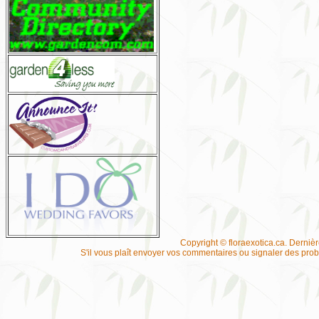
Copyright © floraexotica.ca. Derniè
S'il vous plaît envoyer vos commentaires ou signaler des pr