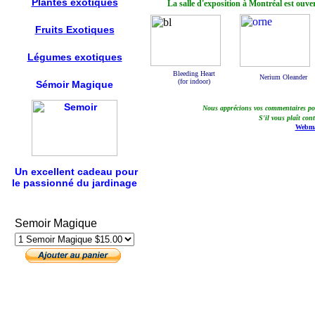
Plantes exotiques
La salle d'exposition
à Montréal
est ouve
Fruits
Exotiques
Légumes exotiques
Bleeding Heart
Nerium Oleander
(for indoor)
Sémoir Magique
Nous apprécions vos commentaires
po
S'il vous plaît
cont
Webma
Un excellent cadeau pour
le passionné du jardinage
Semoir Magique