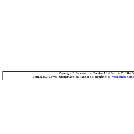
Copyright ©
floraexotica.ca
.Dernière Modification
02-Juilet-2
Veuillez envoyer vos commentaires ou signaler des problèmes au
Webmaster@floraex