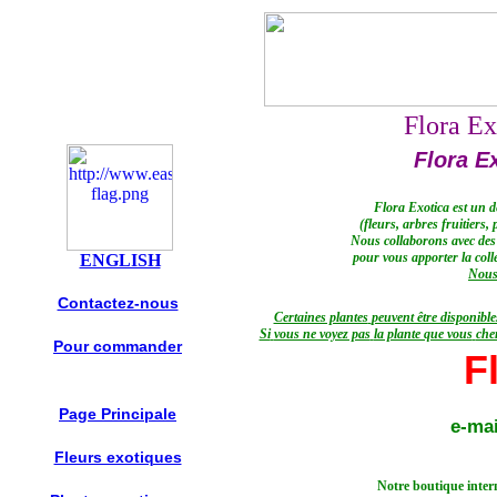
Flora Ex
Flora E
Flora
Exotica
est un d
(
fleurs, arbres fruitiers
, 
Nous collaborons avec
des
pour vous apporter
la coll
ENGLISH
Nous 
Contactez-nous
Certaines plantes
peuvent être disponible
Si
vous ne voyez pas
la plante que vous
che
Pour commander
F
Page Principale
e-ma
Fleurs exotiques
Notre
boutique inter