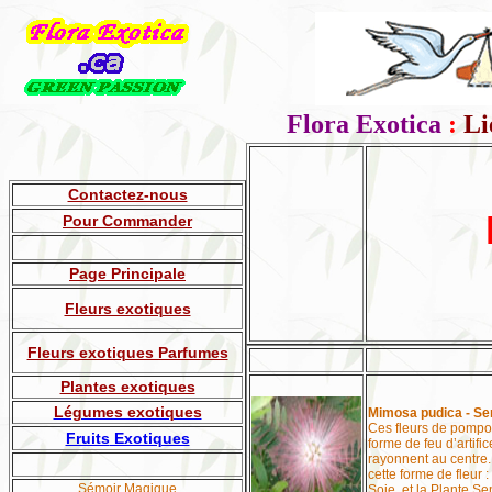
Flora Exotica
:
Li
Contactez-nous
Pour Commander
Page Principale
Fleurs exotiques
Fleurs exotiques Parfumes
Plantes exotiques
Légumes exotiques
Mimosa pudica - Se
Ces fleurs de pompom
Fruits
Exotiques
forme de feu d’artifi
rayonnent au centre
cette forme de fleur 
Sémoir Magique
Soie, et la Plante Se