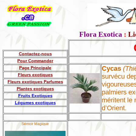
Flora Exotica
:
Li
Contactez-nous
Pour Commander
Cycas
(Thi
Page Principale
Fleurs exotiques
survécu dep
Fleurs exotiques Parfumes
vigoureuses
Plantes exotiques
palmiers ex
Fruits Exotiques
méritent le
Légumes exotiques
d’Orient.
Sémoir Magique