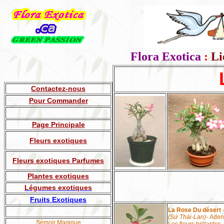
Flora Exotica
:
Li
Contactez-nous
Pour Commander
Page Principale
Fleurs exotiques
Fleurs exotiques Parfumes
Plantes exotiques
Légumes exotiques
Fruits
Exotiques
La Rose Du désert
(Sứ Thái-Lan)
-
Aden
Sémoir Magique