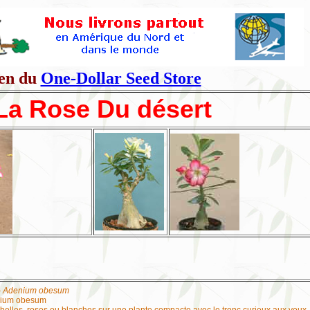
en du
One-Dollar Seed Store
La Rose Du désert
- Adenium obesum
ium obesum