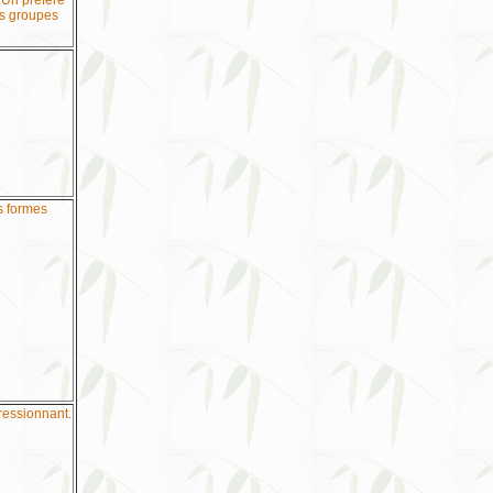
 Un préféré
ses groupes
s formes
ressionnant.