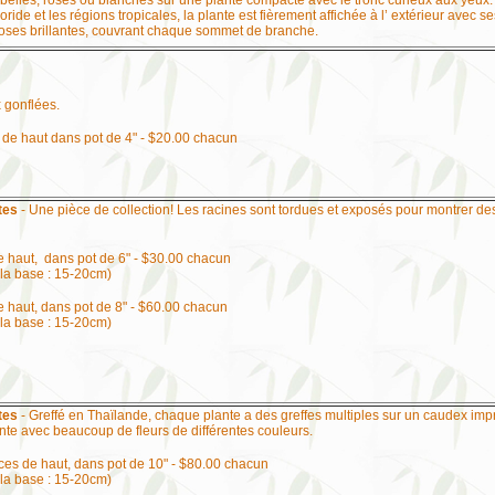
s, belles, roses ou blanches sur une plante compacte avec le tronc curieux aux yeux.
oride et les régions tropicales, la plante est fièrement affichée à l’ extérieur avec 
 roses brillantes, couvrant chaque sommet de branche.
 gonflées.
 de haut dans pot de 4" - $20.00 chacun
tes
- Une pièce de collection! Les racines sont tordues et exposés pour montrer de
e haut, dans pot de 6" - $30.00 chacun
 la base : 15-20cm)
 haut, dans pot de 8" - $60.00 chacun
à la base : 15-20cm)
tes
- Greffé en Thaïlande, chaque plante a des greffes multiples sur un caudex imp
nte avec beaucoup de fleurs de différentes couleurs.
ces de haut, dans pot de 10" - $80.00 chacun
à la base : 15-20cm)