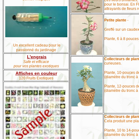
Les fleurs brillante
pour le bonsai. En Fl
attrayants de fleurs
Petite plante
-
Greffé sur un caudex
Plante, 6 à 8 pouces
Un excellent cadeau pour le
passionné du jardinage
L'engrais
Collecteurs de plan
Safe et efficace
curieuses.
pour vos plantes exotiques
Plante, 10-pouces d
Affiches en couleur
(diamètre du tronc à
120 Fruits Exotiques
Plante, 12-pouces de
(diamètre du tronc 
Collecteurs de plan
Cela produit une pla
Plante, 10 to 14-pou
(diamètre du tronc 