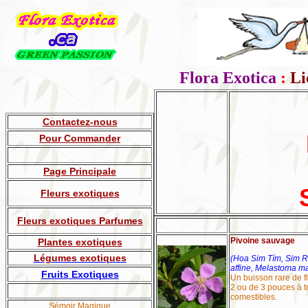
Flora Exotica
:
Li
Contactez-nous
Pour Commander
Page Principale
Fleurs exotiques
Fleurs exotiques Parfumes
Pivoine sauvage
Plantes exotiques
Légumes exotiques
(Hoa Sim Tím, Sim R
affine, Melastoma m
Fruits
Exotiques
Un buisson rare de fl
2 ou de 3 pouces à tra
comestibles.
Sémoir Magique