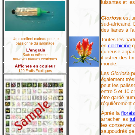
luisantes et les
Gloriosa
est u
sud-africaine.
des lianes à l'
Un excellent cadeau pour le
Toutes les part
passionné du jardinage
en
colchicine
q
L'engrais
curieuse appara
Safe et efficace
illustrer des t
pour vos plantes exotiques
monde.
Affiches en couleur
120 Fruits Exotiques
Les
Gloriosa
pe
également très 
peut les paliss
entre 5 et 10 
être gardé humi
régulièrement d
Après la
florai
arracher les
tu
les conserver 
saupoudrés de f