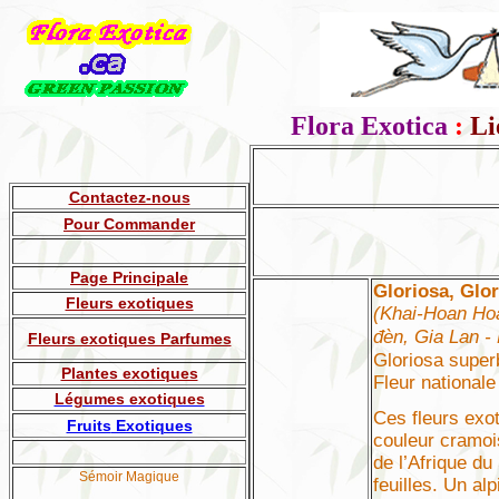
Flora Exotica
:
Li
Contactez-nous
Pour Commander
Page Principale
Gloriosa, Glory
Fleurs exotiques
(Khai-Hoan Ho
đèn, Gia Lan - 
Fleurs exotiques Parfumes
Gloriosa superb
Plantes exotiques
Fleur national
Légumes exotiques
Ces fleurs exo
Fruits
Exotiques
couleur cramois
de l’Afrique d
Sémoir Magique
feuilles. Un al