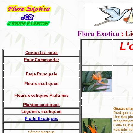
Flora Exotica
:
Li
L'
Contactez-nous
Pour Commander
Page Principale
Fleurs exotiques
Fleurs exotiques Parfumes
Plantes exotiques
Oiseau ora
Légumes exotiques
Rustique a 
Une des plus
Fruits
Exotiques
ressemblent
Cette fleur
«paradis tro
Sémoir Magique