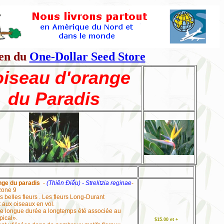
en du
One-Dollar Seed Store
oiseau d'orange
du Paradis
nge du paradis
-
(Thiên Điểu) -
Strelitzia reginae
-
zone 9
 belles fleurs . Les fleurs Long-Durant
 aux oiseaux en vol.
 de longue durée a longtemps été associée au
pical».
$15.00 et +